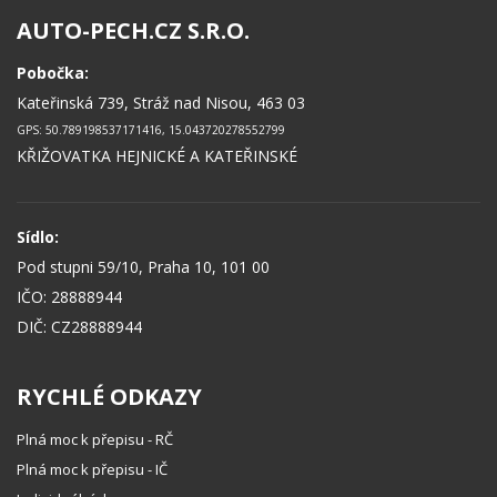
AUTO-PECH.CZ S.R.O.
Pobočka:
Kateřinská 739, Stráž nad Nisou, 463 03
GPS: 50.789198537171416, 15.043720278552799
KŘIŽOVATKA HEJNICKÉ A KATEŘINSKÉ
Sídlo:
Pod stupni 59/10, Praha 10, 101 00
IČO: 28888944
DIČ: CZ28888944
RYCHLÉ ODKAZY
Plná moc k přepisu - RČ
Plná moc k přepisu - IČ