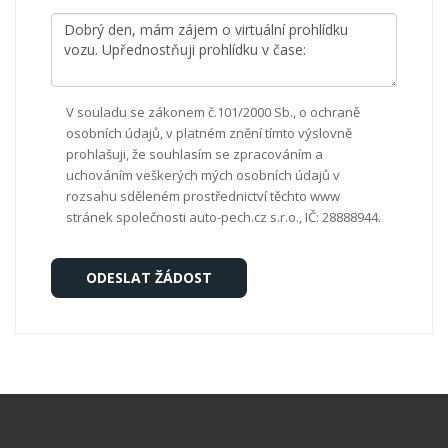
V souladu se zákonem č.101/2000 Sb., o ochraně
osobních údajů, v platném znění tímto výslovně
prohlašuji, že souhlasím se zpracováním a
uchováním veškerých mých osobních údajů v
rozsahu sděleném prostřednictví těchto www
stránek společnosti auto-pech.cz s.r.o., IČ: 28888944.