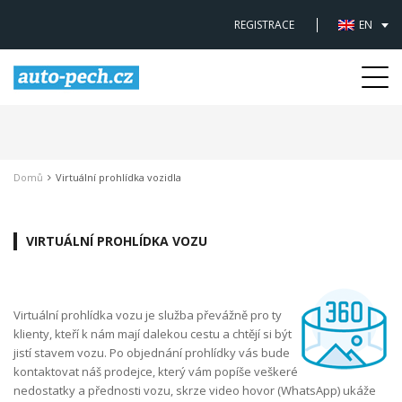
REGISTRACE
EN
Togg
navi
Domů
Virtuální prohlídka vozidla
VIRTUÁLNÍ PROHLÍDKA VOZU
Virtuální prohlídka vozu je služba převážně pro ty
klienty, kteří k nám mají dalekou cestu a chtějí si být
jistí stavem vozu. Po objednání prohlídky vás bude
kontaktovat náš prodejce, který vám popíše veškeré
nedostatky a přednosti vozu, skrze video hovor (WhatsApp) ukáže