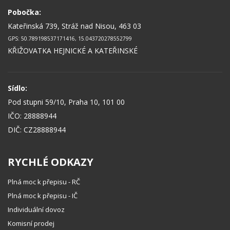
Pobočka:
Kateřinská 739, Stráž nad Nisou, 463 03
GPS: 50.789198537171416, 15.043720278552799
KŘIŽOVATKA HEJNICKÉ A KATEŘINSKÉ
Sídlo:
Pod stupni 59/10, Praha 10, 101 00
IČO: 28888944
DIČ: CZ28888944
RYCHLÉ ODKAZY
Plná moc k přepisu - RČ
Plná moc k přepisu - IČ
Individuální dovoz
Komisní prodej