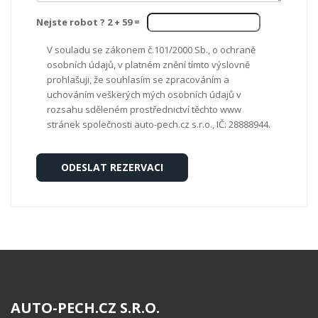
Nejste robot ? 2 +
59
=
V souladu se zákonem č.101/2000 Sb., o ochraně
osobních údajů, v platném znění tímto výslovně
prohlašuji, že souhlasím se zpracováním a
uchováním veškerých mých osobních údajů v
rozsahu sděleném prostřednictví těchto www
stránek společnosti auto-pech.cz s.r.o., IČ: 28888944.
AUTO-PECH.CZ S.R.O.