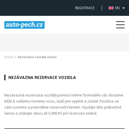
REGISTRACE
EN
Togg
navi
Domů
Rezervace vozidla online
NEZÁVAZNA REZERVACE VOZIDLA
Nezávazná rezervace vozidla pomocí online formuláře vás dostane
blíže k vašemu novému vozu, stačí jen vyplnit a zaslat. Posléze se
vám ozveme a potvrdíme rezervační termín. Využijte této jedinečné
šance a získejte slevu až 5,000 Kč při rezervaci online.