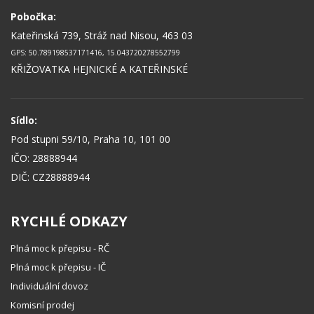
Pobočka:
Kateřinská 739, Stráž nad Nisou, 463 03
GPS: 50.789198537171416, 15.043720278552799
KŘIŽOVATKA HEJNICKÉ A KATEŘINSKÉ
Sídlo:
Pod stupni 59/10, Praha 10, 101 00
IČO: 28888944
DIČ: CZ28888944
RYCHLÉ ODKAZY
Plná moc k přepisu - RČ
Plná moc k přepisu - IČ
Individuální dovoz
Komisní prodej