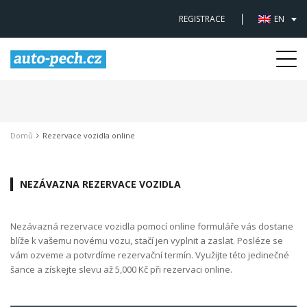
REGISTRACE
EN
Togg
navi
Domů
Rezervace vozidla online
NEZÁVAZNA REZERVACE VOZIDLA
Nezávazná rezervace vozidla pomocí online formuláře vás dostane
blíže k vašemu novému vozu, stačí jen vyplnit a zaslat. Posléze se
vám ozveme a potvrdíme rezervační termín. Využijte této jedinečné
šance a získejte slevu až 5,000 Kč při rezervaci online.