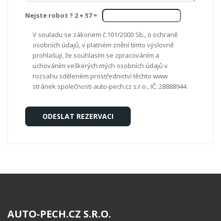
Nejste robot ? 2 +
57
=
V souladu se zákonem č.101/2000 Sb., o ochraně
osobních údajů, v platném znění tímto výslovně
prohlašuji, že souhlasím se zpracováním a
uchováním veškerých mých osobních údajů v
rozsahu sděleném prostřednictví těchto www
stránek společnosti auto-pech.cz s.r.o., IČ: 28888944.
AUTO-PECH.CZ S.R.O.