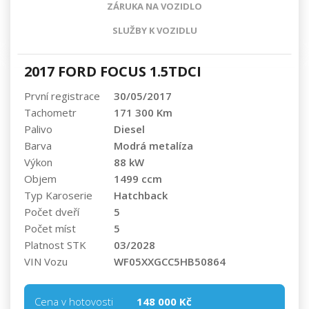
ZÁRUKA NA VOZIDLO
SLUŽBY K VOZIDLU
2017 FORD FOCUS 1.5TDCI
První registrace
30/05/2017
Tachometr
171 300 Km
Palivo
Diesel
Barva
Modrá metalíza
Výkon
88 kW
Objem
1499 ccm
Typ Karoserie
Hatchback
Počet dveří
5
Počet míst
5
Platnost STK
03/2028
VIN Vozu
WF05XXGCC5HB50864
Cena v hotovosti
148 000 Kč