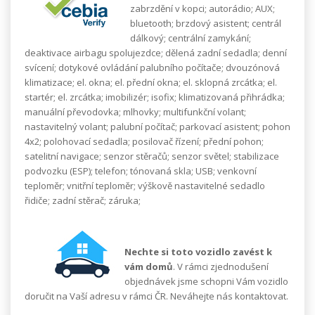
zabrzdění v kopci; autorádio; AUX;
bluetooth; brzdový asistent; centrál
dálkový; centrální zamykání;
deaktivace airbagu spolujezdce; dělená zadní sedadla; denní
svícení; dotykové ovládání palubního počítače; dvouzónová
klimatizace; el. okna; el. přední okna; el. sklopná zrcátka; el.
startér; el. zrcátka; imobilizér; isofix; klimatizovaná přihrádka;
manuální převodovka; mlhovky; multifunkční volant;
nastavitelný volant; palubní počítač; parkovací asistent; pohon
4x2; polohovací sedadla; posilovač řízení; přední pohon;
satelitní navigace; senzor stěračů; senzor světel; stabilizace
podvozku (ESP); telefon; tónovaná skla; USB; venkovní
teploměr; vnitřní teploměr; výškově nastavitelné sedadlo
řidiče; zadní stěrač; záruka;
Nechte si toto vozidlo zavést k
vám domů
. V rámci zjednodušení
objednávek jsme schopni Vám vozidlo
doručit na Vaší adresu v rámci ČR. Neváhejte nás kontaktovat.