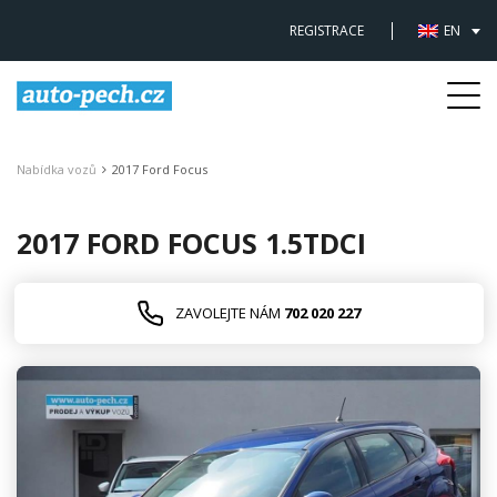
REGISTRACE
EN
Togg
navi
Nabídka vozů
2017 Ford Focus
2017 FORD FOCUS 1.5TDCI
ZAVOLEJTE NÁM
702 020 227