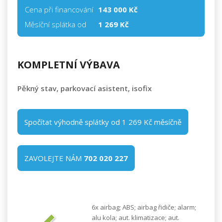
Cena při financování
143 000
Kč
Měsíční splátka od
1 269 Kč
KOMPLETNÍ VÝBAVA
Pěkný stav, parkovací asistent, isofix
Spočítat výhodně splátky od 1 269 Kč měsíčně
ZAVOLEJTE NÁM
702 020 227
6x airbag; ABS; airbag řidiče; alarm;
alu kola; aut. klimatizace; aut.