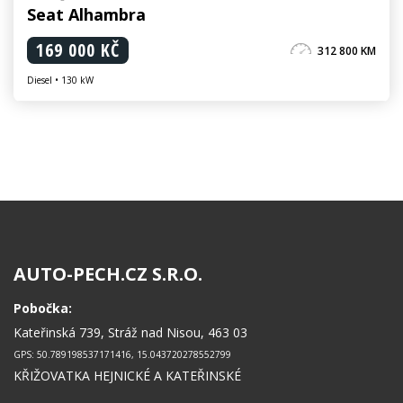
Seat Alhambra
169 000 KČ
312 800 KM
Diesel • 130 kW
AUTO-PECH.CZ S.R.O.
Pobočka:
Kateřinská 739, Stráž nad Nisou, 463 03
GPS: 50.789198537171416, 15.043720278552799
KŘIŽOVATKA HEJNICKÉ A KATEŘINSKÉ