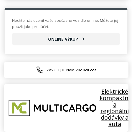
Nechte nás ocenit vaše současné vozidlo online. Můžete jej
použít jako protiúčet.
ONLINE VÝKUP
ZAVOLEJTE NÁM
702 020 227
Elektrické
kompaktní
a
regionální
dodávky a
auta