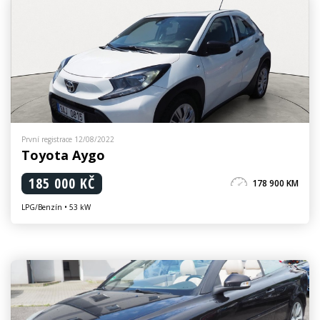
První registrace 12/08/2022
Toyota Aygo
185 000 KČ
178 900 KM
LPG/Benzín • 53 kW