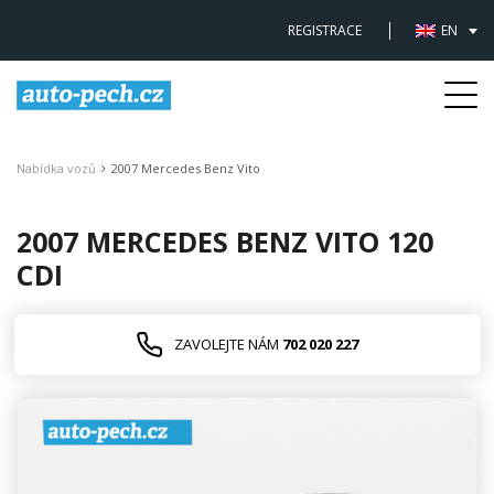
REGISTRACE
EN
Togg
navi
Nabídka vozů
2007 Mercedes Benz Vito
2007 MERCEDES BENZ VITO 120
CDI
ZAVOLEJTE NÁM
702 020 227