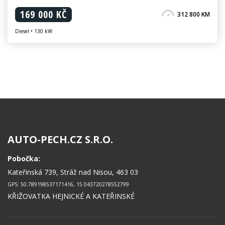
169 000 KČ
312 800 KM
Diesel • 130 kW
AUTO-PECH.CZ S.R.O.
Pobočka:
Kateřinská 739, Stráž nad Nisou, 463 03
GPS: 50.789198537171416, 15.043720278552799
KŘIŽOVATKA HEJNICKÉ A KATEŘINSKÉ