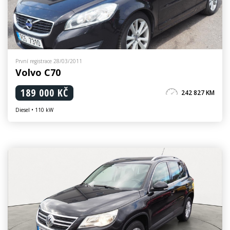
První registrace 28/03/2011
Volvo C70
189 000 KČ
242 827 KM
Diesel • 110 kW