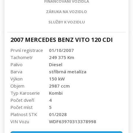
FINANCOVÁNÍ VOZIDLA
ZÁRUKA NA VOZIDLO
SLUŽBY K VOZIDLU
2007 MERCEDES BENZ VITO 120 CDI
První registrace
01/10/2007
Tachometr
249 375 Km
Palivo
Diesel
Barva
stříbrná metalíza
Výkon
150 kW
Objem
2987 ccm
Typ Karoserie
Kombi
Počet dveří
4
Počet míst
5
Platnost STK
01/2028
VIN Vozu
WDF63970313378998