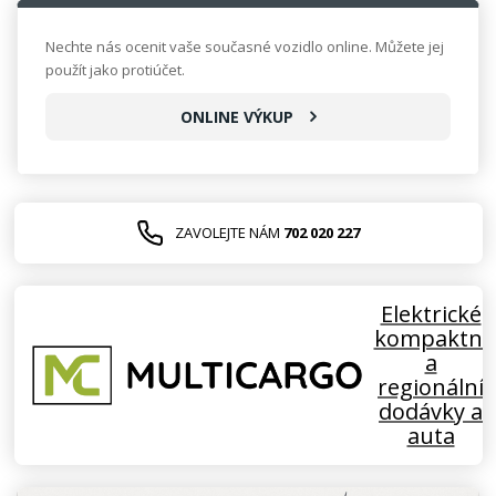
Nechte nás ocenit vaše současné vozidlo online. Můžete jej
použít jako protiúčet.
ONLINE VÝKUP
ZAVOLEJTE NÁM
702 020 227
Elektrické
kompaktní
a
regionální
dodávky a
auta