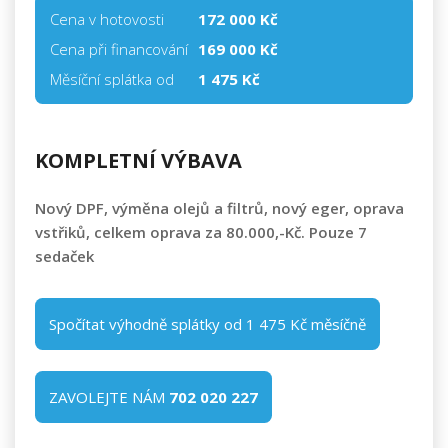
Cena v hotovosti
172 000 Kč
Cena při financování
169 000
Kč
Měsíční splátka od
1 475 Kč
KOMPLETNÍ VÝBAVA
Nový DPF, výměna olejů a filtrů, nový eger, oprava
vstřiků, celkem oprava za 80.000,-Kč. Pouze 7
sedaček
Spočítat výhodně splátky od 1 475 Kč měsíčně
ZAVOLEJTE NÁM
702 020 227