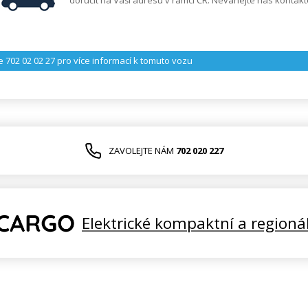
doručit na Vaší adresu v rámci ČR. Neváhejte nás kontakt
e 702 02 02 27
pro více informací k tomuto vozu
ZAVOLEJTE NÁM
702 020 227
Elektrické kompaktní a regioná