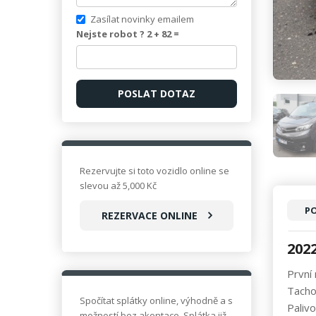
Zasílat novinky emailem
Nejste robot ? 2 +
82
=
Rezervujte si toto vozidlo online se
slevou až 5,000 Kč
PO
REZERVACE ONLINE
202
První
Tach
Spočítat splátky online, výhodně a s
Palivo
možností bez akontace. Splátka již