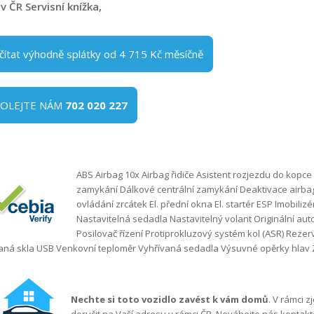
v ČR Servisní knížka,
čítat výhodně splátky od 4 715 Kč měsíčně
VOLEJTE NÁM
702 020 227
ABS Airbag 10x Airbag řidiče Asistent rozjezdu do kopce
zamykání Dálkové centrální zamykání Deaktivace airbag
ovládání zrcátek El. přední okna El. startér ESP Imobiliz
Nastavitelná sedadla Nastavitelný volant Originální aut
Posilovač řízení Protiprokluzový systém kol (ASR) Rez
ná skla USB Venkovní teploměr Vyhřívaná sedadla Výsuvné opěrky hlav 
Nechte si toto vozidlo zavést k vám domů
. V rámci 