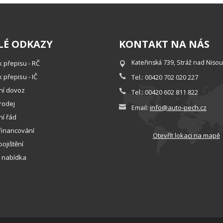
LÉ ODKAZY
KONTAKT NA NÁS
Kateřinská 739, Stráž nad Nisou
k přepisu - RČ
 přepisu - IČ
Tel.: 00420 702 020 227
lní dovoz
Tel.: 00420 602 811 822
rodej
info@auto-pech.cz
Email:
í řád
financování
Otevřít lokaci na mapě
ojištění
 nabídka