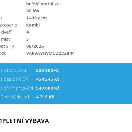
hnědá metalíza
88 kW
m
1499 ccm
aroserie
Kombi
 dveří
4
 míst
5
ost STK
08/2026
ozu
YARVAYHVMGZ222844
a v hotovosti
550 000 Kč
a bez 21% DPH
454 545 Kč
a při financování
540 000
Kč
íční splátka od
4 715 Kč
PLETNÍ VÝBAVA