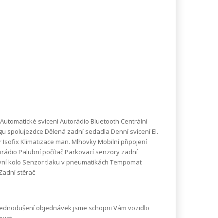
 Automatické svícení Autorádio Bluetooth Centrální
u spolujezdce Dělená zadní sedadla Denní svícení El.
ér Isofix Klimatizace man. Mlhovky Mobilní připojení
orádio Palubní počítač Parkovací senzory zadní
ervní kolo Senzor tlaku v pneumatikách Tempomat
Zadní stěrač
zjednodušení objednávek jsme schopni Vám vozidlo