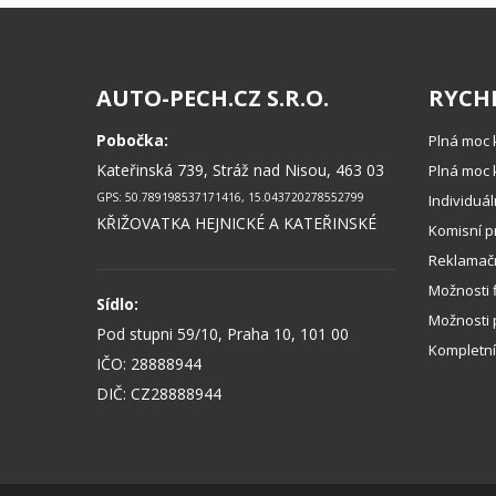
AUTO-PECH.CZ S.R.O.
RYCH
Pobočka:
Plná moc 
Kateřinská 739, Stráž nad Nisou, 463 03
Plná moc k
GPS: 50.789198537171416, 15.043720278552799
Individuá
KŘIŽOVATKA HEJNICKÉ A KATEŘINSKÉ
Komisní p
Reklamačn
Možnosti 
Sídlo:
Možnosti p
Pod stupni 59/10, Praha 10, 101 00
Kompletní
IČO: 28888944
DIČ: CZ28888944