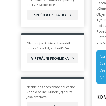
Barva
od 4 715 Kč měsíčně.
Výkon
Obje
SPOČÍTAT SPLÁTKY
Typ K
Počet
Počet
Platn
VIN V
Objednejte si virtuální prohlídku
vozu v čase, kdy se hodí Vám.
Cen
VIRTUÁLNÍ PROHLÍDKA
Cen
Cen
Měs
Nechte nás ocenit vaše současné
vozidlo online. Můžete jej použít
KOM
jako protiúčet.