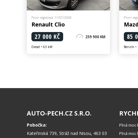
První registrace 11/07/2008
První reg
Renault Clio
Mazd
27 000 KČ
85 
259 900 KM
Diesel • 63 kW
Benzín •
AUTO-PECH.CZ S.R.O.
RYCH
Pobočka:
Plná moc 
Kateřinská 739, Stráž nad Nisou, 463 03
Plná moc k