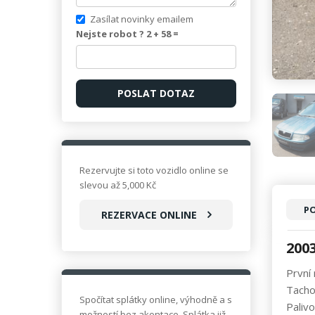
Zasílat novinky emailem
Nejste robot ? 2 +
58
=
Rezervujte si toto vozidlo online se
slevou až 5,000 Kč
PO
REZERVACE ONLINE
200
První
Tach
Spočítat splátky online, výhodně a s
Palivo
možností bez akontace. Splátka již