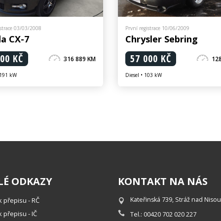
istrace 03/03/2008
První registrace 10/06/2009
a CX-7
Chrysler Sebring
000 KČ
57 000 KČ
316 889 KM
12
 191 kW
Diesel • 103 kW
LÉ ODKAZY
KONTAKT NA NÁS
Kateřinská 739, Stráž nad Nisou
k přepisu - RČ
 přepisu - IČ
Tel.: 00420 702 020 227