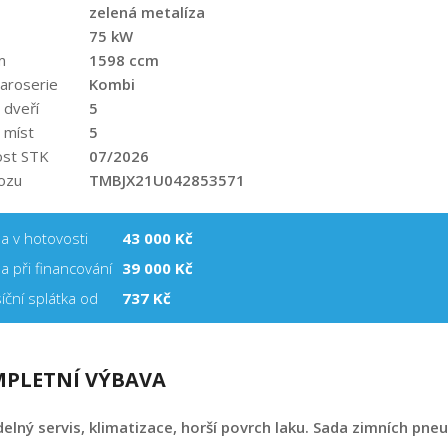
zelená metalíza
75 kW
m
1598 ccm
aroserie
Kombi
 dveří
5
 míst
5
ost STK
07/2026
ozu
TMBJX21U042853571
a v hotovosti
43 000 Kč
a při financování
39 000
Kč
íční splátka od
737 Kč
PLETNÍ VÝBAVA
delný servis, klimatizace, horší povrch laku. Sada zimních pneu