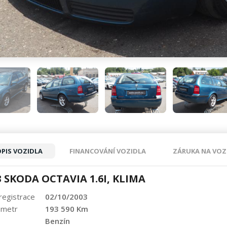
PIS VOZIDLA
FINANCOVÁNÍ VOZIDLA
ZÁRUKA NA VOZ
3 ŠKODA OCTAVIA 1.6I, KLIMA
 registrace
02/10/2003
ometr
193 590 Km
Benzín