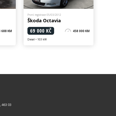
První registrace 05/03/2012
Škoda Octavia
69 000 KČ
8 688 KM
458 000 KM
Diesel • 103 kW
, 463 03