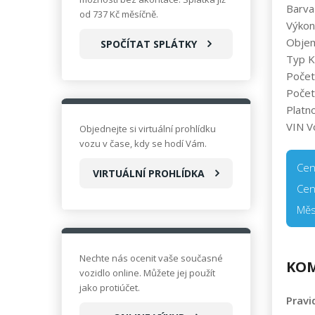
Barva
od 737 Kč měsíčně.
Výkon
Obje
SPOČÍTAT SPLÁTKY
Typ K
Počet
Počet
Platn
VIN V
Objednejte si virtuální prohlídku
vozu v čase, kdy se hodí Vám.
Cen
VIRTUÁLNÍ PROHLÍDKA
Cen
Měs
Nechte nás ocenit vaše současné
KOM
vozidlo online. Můžete jej použít
jako protiúčet.
Pravi