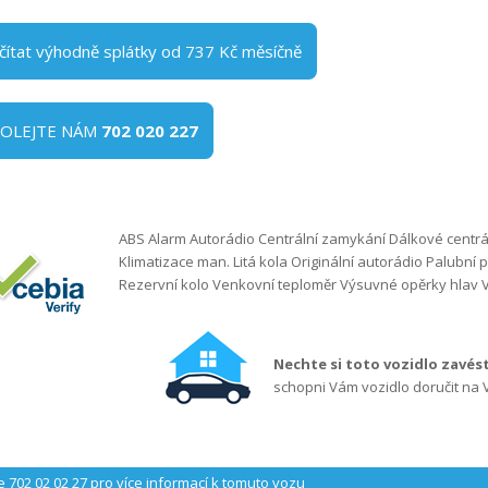
čítat výhodně splátky od 737 Kč měsíčně
VOLEJTE NÁM
702 020 227
ABS Alarm Autorádio Centrální zamykání Dálkové centrální
Klimatizace man. Litá kola Originální autorádio Palubní 
Rezervní kolo Venkovní teploměr Výsuvné opěrky hlav V
Nechte si toto vozidlo zavé
schopni Vám vozidlo doručit na 
e 702 02 02 27
pro více informací k tomuto vozu