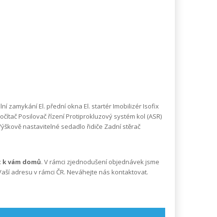
 zamykání El. přední okna El. startér Imobilizér Isofix
počítač Posilovač řízení Protiprokluzový systém kol (ASR)
ýškově nastavitelné sedadlo řidiče Zadní stěrač
st k vám domů
. V rámci zjednodušení objednávek jsme
Vaší adresu v rámci ČR. Neváhejte nás kontaktovat.