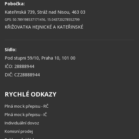
Pobočka:
Kateřinská 739, Stráž nad Nisou, 463 03
GPS: 50.789198537171416, 15.043720278552799
KŘIŽOVATKA HEJNICKÉ A KATEŘINSKÉ
Sídlo:
Pod stupni 59/10, Praha 10, 101 00
IČO: 28888944
DIČ: CZ28888944
RYCHLÉ ODKAZY
Plná moc k přepisu - RČ
Plná moc k přepisu - IČ
Individuální dovoz
Komisní prodej