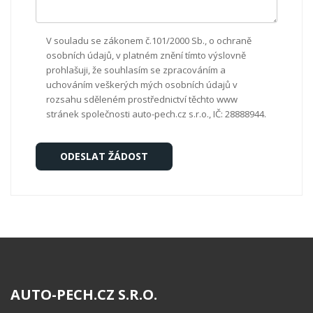
V souladu se zákonem č.101/2000 Sb., o ochraně
osobních údajů, v platném znění tímto výslovně
prohlašuji, že souhlasím se zpracováním a
uchováním veškerých mých osobních údajů v
rozsahu sděleném prostřednictví těchto www
stránek společnosti auto-pech.cz s.r.o., IČ: 28888944.
AUTO-PECH.CZ S.R.O.