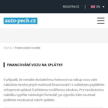
REGISTRACE
EN
Togg
navi
Domů
Financování vozidla
FINANCOVÁNÍ VOZU NA SPLÁTKY
V případě, že nemáte dostatečnou hotovost na nákup vozu vám
nabízíme mnoho jiných možností financování i s volitelným pojištěním
schopnosti splácet či přidanou rozšířenou zárukou. Pro nezávaznou
nabídku vyplňte následujicí formulář, po výpočtu Vám na email
pošleme nezávazný návrh splátek.