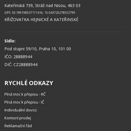
Kateřinská 739, Stráž nad Nisou, 463 03
GPS: 50.789198537171416, 15.043720278552799
KŘIŽOVATKA HEJNICKÉ A KATEŘINSKÉ
Sídlo:
Pod stupni 59/10, Praha 10, 101 00
IČO: 28888944
DIČ: CZ28888944
RYCHLÉ ODKAZY
Plná moc k přepisu - RČ
Plná moc k přepisu - IČ
Individuální dovoz
Komisní prodej
Reklamační řád