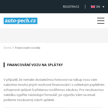
REGISTRACE
EN
Togg
navi
Domů
Financování vozidla
FINANCOVÁNÍ VOZU NA SPLÁTKY
V případě, že nemáte dostatečnou hotovost na nákup vozu vám
nabízíme mnoho jiných možností financování i s volitelným pojištěním
schopnosti splácet či přidanou rozšířenou zárukou. Pro nezávaznou
nabídku vyplňte následujicí formulář, po výpočtu Vám na email
pošleme nezávazný návrh splátek.