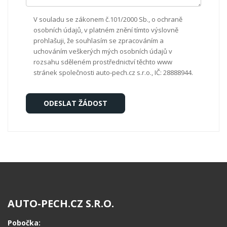
V souladu se zákonem č.101/2000 Sb., o ochraně
osobních údajů, v platném znění tímto výslovně
prohlašuji, že souhlasím se zpracováním a
uchováním veškerých mých osobních údajů v
rozsahu sděleném prostřednictví těchto www
stránek společnosti auto-pech.cz s.r.o., IČ: 28888944.
AUTO-PECH.CZ S.R.O.
Pobočka: