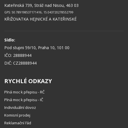
Kateřinská 739, Stráž nad Nisou, 463 03
GPS: 50.789198537171416, 15.043720278552799
KŘIŽOVATKA HEJNICKÉ A KATEŘINSKÉ
Sídlo:
Pod stupni 59/10, Praha 10, 101 00
IČO: 28888944
DIČ: CZ28888944
RYCHLÉ ODKAZY
Plná moc k přepisu - RČ
Plná moc k přepisu - IČ
Individuální dovoz
Komisní prodej
Reklamační řád