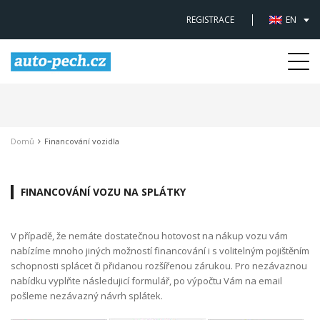
REGISTRACE
EN
Togg
navi
Domů
Financování vozidla
FINANCOVÁNÍ VOZU NA SPLÁTKY
V případě, že nemáte dostatečnou hotovost na nákup vozu vám
nabízíme mnoho jiných možností financování i s volitelným pojištěním
schopnosti splácet či přidanou rozšířenou zárukou. Pro nezávaznou
nabídku vyplňte následujicí formulář, po výpočtu Vám na email
pošleme nezávazný návrh splátek.