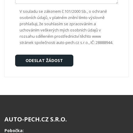
V souladu se zákonem č.101/2000 Sb., o ochraně
osobních údajů, v platném znění tímto výslovně
prohlašuji, že souhlasím se zpracováním a
uchováním veškerých mých osobních údajů v
rozsahu sděleném prostřednictví těchto www
stránek společnosti auto-pech.cz s.r.o., IČ: 28888944.
AUTO-PECH.CZ S.R.O.
Pobočka: