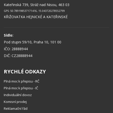
Kateřinská 739, Stráž nad Nisou, 463 03
GPS: 50.789198537171416, 15.043720278552799
KŘIŽOVATKA HEJNICKÉ A KATEŘINSKÉ
Sídlo:
Pod stupni 59/10, Praha 10, 101 00
IČO: 28888944
DIČ: CZ28888944
RYCHLÉ ODKAZY
Plná moc k přepisu - RČ
Plná moc k přepisu - IČ
Individuální dovoz
Komisní prodej
Reklamační řád