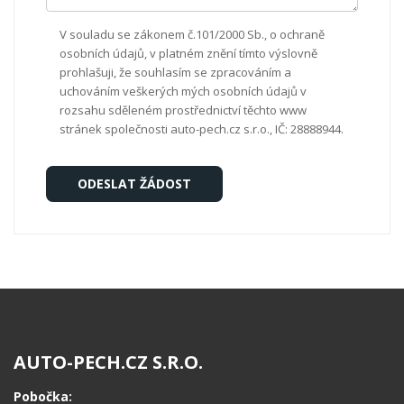
V souladu se zákonem č.101/2000 Sb., o ochraně
osobních údajů, v platném znění tímto výslovně
prohlašuji, že souhlasím se zpracováním a
uchováním veškerých mých osobních údajů v
rozsahu sděleném prostřednictví těchto www
stránek společnosti auto-pech.cz s.r.o., IČ: 28888944.
AUTO-PECH.CZ S.R.O.
Pobočka: