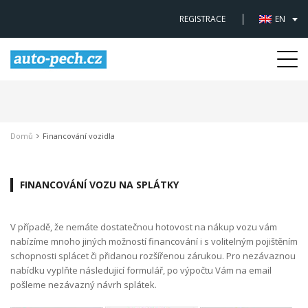
REGISTRACE
EN
Togg
navi
Domů
Financování vozidla
FINANCOVÁNÍ VOZU NA SPLÁTKY
V případě, že nemáte dostatečnou hotovost na nákup vozu vám
nabízíme mnoho jiných možností financování i s volitelným pojištěním
schopnosti splácet či přidanou rozšířenou zárukou. Pro nezávaznou
nabídku vyplňte následujicí formulář, po výpočtu Vám na email
pošleme nezávazný návrh splátek.