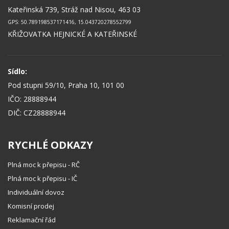
Kateřinská 739, Stráž nad Nisou, 463 03
GPS: 50.789198537171416, 15.043720278552799
KŘIŽOVATKA HEJNICKÉ A KATEŘINSKÉ
Sídlo:
Pod stupni 59/10, Praha 10, 101 00
IČO: 28888944
DIČ: CZ28888944
RYCHLÉ ODKAZY
Plná moc k přepisu - RČ
Plná moc k přepisu - IČ
Individuální dovoz
Komisní prodej
Reklamační řád