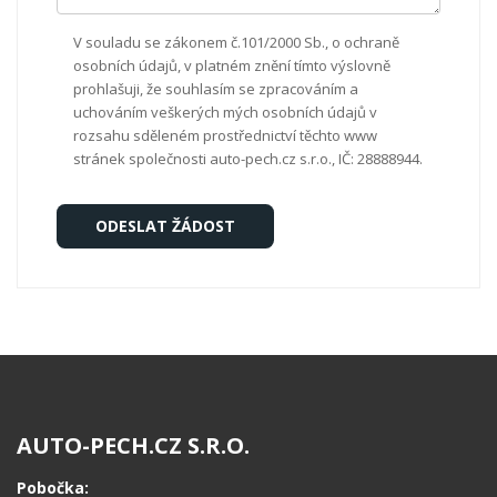
V souladu se zákonem č.101/2000 Sb., o ochraně
osobních údajů, v platném znění tímto výslovně
prohlašuji, že souhlasím se zpracováním a
uchováním veškerých mých osobních údajů v
rozsahu sděleném prostřednictví těchto www
stránek společnosti auto-pech.cz s.r.o., IČ: 28888944.
AUTO-PECH.CZ S.R.O.
Pobočka: