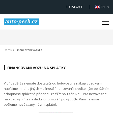
REGISTRACE
EN
Togg
navi
Domů
Financování vozidla
FINANCOVÁNÍ VOZU NA SPLÁTKY
V případě, že nemáte dostatečnou hotovost na nákup vozu vám
nabízíme mnoho jiných možností financování i s volitelným pojištěním
schopnosti splácet či přidanou rozšířenou zárukou. Pro nezávaznou
nabídku vyplňte následujicí formulář, po výpočtu Vám na email
pošleme nezávazný návrh splátek.