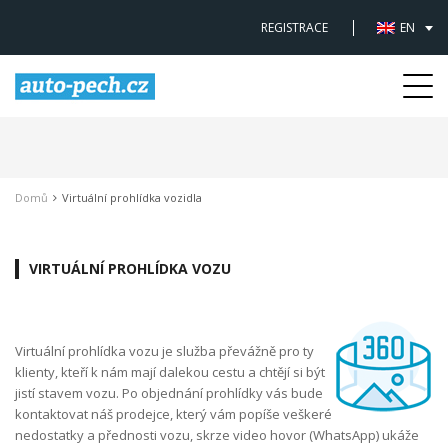
REGISTRACE
EN
Togg
navi
Domů
Virtuální prohlídka vozidla
VIRTUÁLNÍ PROHLÍDKA VOZU
Virtuální prohlídka vozu je služba převážně pro ty
klienty, kteří k nám mají dalekou cestu a chtějí si být
jistí stavem vozu. Po objednání prohlídky vás bude
kontaktovat náš prodejce, který vám popíše veškeré
nedostatky a přednosti vozu, skrze video hovor (WhatsApp) ukáže