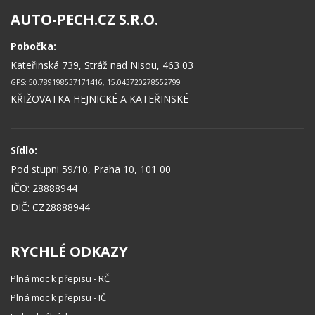
AUTO-PECH.CZ S.R.O.
Pobočka:
Kateřinská 739, Stráž nad Nisou, 463 03
GPS: 50.789198537171416, 15.043720278552799
KŘIŽOVATKA HEJNICKÉ A KATEŘINSKÉ
Sídlo:
Pod stupni 59/10, Praha 10, 101 00
IČO: 28888944
DIČ: CZ28888944
RYCHLÉ ODKAZY
Plná moc k přepisu - RČ
Plná moc k přepisu - IČ