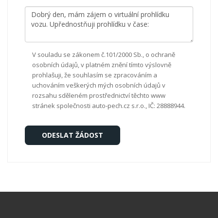
V souladu se zákonem č.101/2000 Sb., o ochraně
osobních údajů, v platném znění tímto výslovně
prohlašuji, že souhlasím se zpracováním a
uchováním veškerých mých osobních údajů v
rozsahu sděleném prostřednictví těchto www
stránek společnosti auto-pech.cz s.r.o., IČ: 28888944.