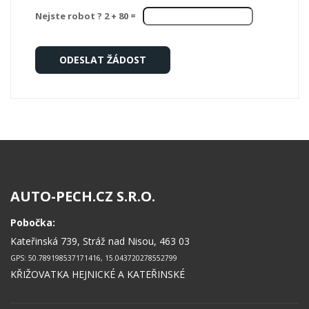
Nejste robot ? 2 +
80
=
AUTO-PECH.CZ S.R.O.
Pobočka:
Kateřinská 739, Stráž nad Nisou, 463 03
GPS: 50.789198537171416, 15.043720278552799
KŘIŽOVATKA HEJNICKÉ A KATEŘINSKÉ