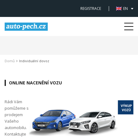
REGISTRACE
EN
Togg
navi
Domů
Individuální dovoz
ONLINE NACENĚNÍ VOZU
Rádi Vám
pomůžeme s
prodejem
Vašeho
automobilu.
Kontaktujte