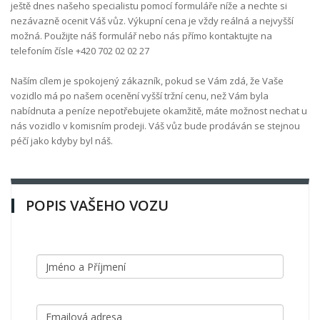
ještě dnes našeho specialistu pomocí formuláře níže a nechte si
nezávazně ocenit Váš vůz. Výkupní cena je vždy reálná a nejvyšší
možná. Použijte náš formulář nebo nás přímo kontaktujte na
telefoním čísle +420 702 02 02 27
Naším cílem je spokojený zákazník, pokud se Vám zdá, že Vaše
vozidlo má po našem ocenění vyšší tržní cenu, než Vám byla
nabídnuta a peníze nepotřebujete okamžitě, máte možnost nechat u
nás vozidlo v komisním prodeji. Váš vůz bude prodáván se stejnou
péčí jako kdyby byl náš.
POPIS VAŠEHO VOZU