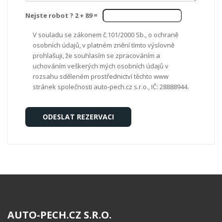
Nejste robot ? 2 +
89
=
V souladu se zákonem č.101/2000 Sb., o ochraně
osobních údajů, v platném znění tímto výslovně
prohlašuji, že souhlasím se zpracováním a
uchováním veškerých mých osobních údajů v
rozsahu sděleném prostřednictví těchto www
stránek společnosti auto-pech.cz s.r.o., IČ: 28888944.
AUTO-PECH.CZ S.R.O.