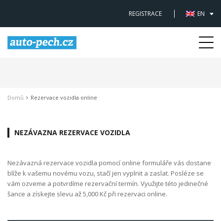
REGISTRACE
EN
Togg
navi
Domů
Rezervace vozidla online
NEZÁVAZNA REZERVACE VOZIDLA
Nezávazná rezervace vozidla pomocí online formuláře vás dostane
blíže k vašemu novému vozu, stačí jen vyplnit a zaslat. Posléze se
vám ozveme a potvrdíme rezervační termín. Využijte této jedinečné
šance a získejte slevu až 5,000 Kč při rezervaci online.