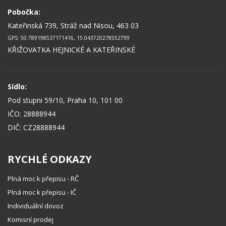
Pobočka:
Kateřinská 739, Stráž nad Nisou, 463 03
GPS: 50.789198537171416, 15.043720278552799
KŘIŽOVATKA HEJNICKÉ A KATEŘINSKÉ
Sídlo:
Pod stupni 59/10, Praha 10, 101 00
IČO: 28888944
DIČ: CZ28888944
RYCHLÉ ODKAZY
Plná moc k přepisu - RČ
Plná moc k přepisu - IČ
Individuální dovoz
Komisní prodej