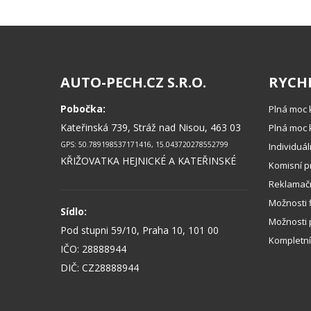
AUTO-PECH.CZ S.R.O.
RYCH
Pobočka:
Plná moc 
Kateřinská 739, Stráž nad Nisou, 463 03
Plná moc k
GPS: 50.789198537171416, 15.043720278552799
Individuá
KŘIŽOVATKA HEJNICKÉ A KATEŘINSKÉ
Komisní p
Reklamačn
Možnosti 
Sídlo:
Možnosti p
Pod stupni 59/10, Praha 10, 101 00
Kompletní
IČO: 28888944
DIČ: CZ28888944