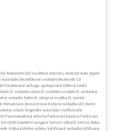
iče Ambientní LED osvětlení interiéru Android Auto Apple
í Autorádio Bezklíčkové ovládání Bluetooth CD
ání Deaktivace airbagu spolujezdce Dělená zadní
ače El. ovládání oken El. ovládání zrcátek El. ovládaný
telné sedadlo řidiče El. sklopná zrcátka El. startér
e aut. Klimatizace dvouzónová Kožená sedadla LED denní
avitelný volant Originální autorádio Ostřikovače
diče Panoramatická střecha Parkovací kamera Parkovací
kol (ASR) Satelitní navigace Senzor stěračů Senzor tlaku
měr Volba jízdního režimu Vyhřívaná sedadla Vyhřívaný