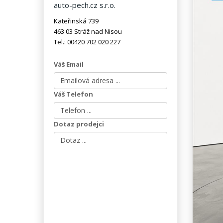
auto-pech.cz s.r.o.
Kateřinská 739
463 03 Stráž nad Nisou
Tel.: 00420 702 020 227
Váš Email
Váš Telefon
Dotaz prodejci