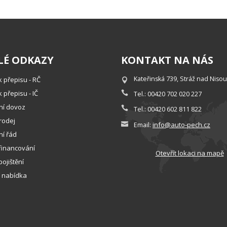
LÉ ODKAZY
KONTAKT NA NÁS
Kateřinská 739, Stráž nad Nisou
k přepisu - RČ
 přepisu - IČ
Tel.: 00420 702 020 227
lní dovoz
Tel.: 00420 602 811 822
rodej
info@auto-pech.cz
Email:
í řád
financování
Otevřít lokaci na mapě
ojištění
 nabídka