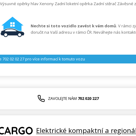
 Výsuvné opěrky hlav Xenony Zadní loketní opěrka Zadní stěrač Závěsné z
Nechte si toto vozidlo zavést k vám domů
. V rámci 
doručit na Vaší adresu v rámci ČR. Neváhejte nás kontakt
e 702 02 02 27
pro více informací k tomuto vozu
ZAVOLEJTE NÁM
702 020 227
Elektrické kompaktní a regioná