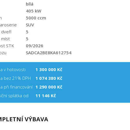
bílá
405 kW
m
5000 ccm
aroserie
SUV
 dveří
5
 míst
5
ost STK
09/2026
ozu
SADCA2BE8KA612754
a v hotovosti
1 300 000 Kč
a bez 21% DPH
1 074 380 Kč
a při financování
1 290 000
Kč
íční splátka od
11 146 Kč
PLETNÍ VÝBAVA