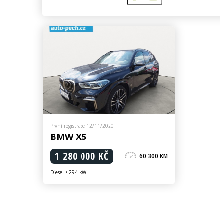
První registrace 12/11/2020
BMW X5
1 280 000 KČ
60 300 KM
Diesel • 294 kW