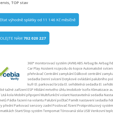
servis, TOP stav
čítat výhodně splátky od 11 146 Kč měsíčně
VOLEJTE NÁM
702 020 227
360° monitorovací systém (AVM) ABS Airbag 8x Airbag řid
Car Play Asistent rozjezdu do kopce Automatické svícen
přehrávač Centrální zamykání Dálkové centrální zamyk
sedadla Denní svícení Dotykové ovládání palubního počít
kufr El. parkovací brzda El. seřiditelná sedadla El. seřidi
ické tažné zařízení ESP Hlídání mrtvého úhlu Imobilizér Isofix Klimatizac
í Litá kola Mobilní připojení Multifunkční volant Nastavitelná sedadla Nast
metů Pádla řazení na volantu Palubní počítač Pamět nastavení sedadla ři
y přední Parkovací senzory zadní Posilovač řízení Protiprokluzový systém 
matikách Start/Stop systém Tempomat Tónovaná skla USB Venkovní teplo