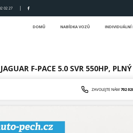
02 02 27
DOMŮ
NABÍDKA VOZŮ
INDIVIDUÁLNÍ
 JAGUAR F-PACE 5.0 SVR 550HP, PLNÝ
ZAVOLEJTE NÁM
702 02